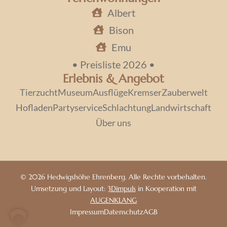
Albert
Bison
Emu
• Preisliste 2026 •
Erlebnis & Angebot
Tierzucht
Museum
Ausflüge
Kremser
Zauberwelt
Hofladen
Partyservice
Schlachtung
Landwirtschaft
Über uns
© 2026 Hedwigshöhe Ehrenberg. Alle Rechte vorbehalten.
Umsetzung und Layout:
3Dimpuls
in Kooperation mit
AUGENKLANG
Impressum
Datenschutz
AGB