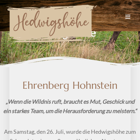
D
a
s
A
b
e
n
t
e
u
e
r
a
u
f
d
e
r
H
e
d
w
i
g
s
h
ö
h
e
Ehrenberg Hohnstein
„Wenn die Wildnis ruft, braucht es Mut, Geschick und
ein starkes Team, um die Herausforderung zu meistern.“
Am Samstag, den 26. Juli, wurde die Hedwigshöhe zum