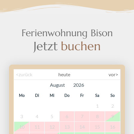
Ferienwohnung Bison
J
e
t
z
t
b
u
c
h
e
n
<zurück
heute
vor>
Mo
Di
Mi
Do
Fr
Sa
So
1
2
3
4
5
6
7
8
9
10
11
12
13
14
15
16