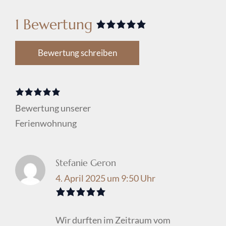
1 Bewertung
Rated
5
out
of
5
based
Bewertung schreiben
on
1
Bewertung.
Rated
5
out
Bewertung unserer
of
5
based
on
1
Ferienwohnung
Bewertung.
Stefanie Geron
4. April 2025 um 9:50 Uhr
Rated
5
out
Wir durften im Zeitraum vom
of
5
.