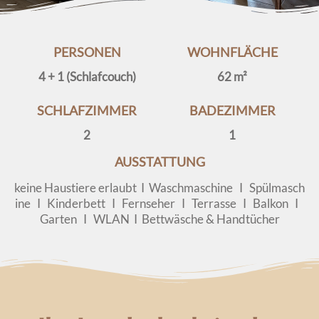
PERSONEN
WOHNFLÄCHE
4 + 1 (Schlafcouch)
62 m²
SCHLAFZIMMER
BADEZIMMER
2
1
AUSSTATTUNG
keine Haustiere erlaubt I Waschmaschine I Spülmasch
ine I Kinderbett I Fernseher I Terrasse I Balkon I
Garten I WLAN I Bettwäsche & Handtücher