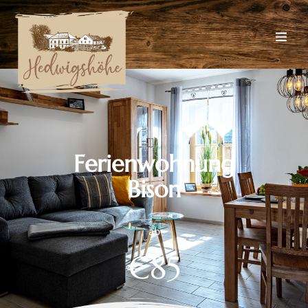
F
e
r
i
e
n
w
o
h
n
u
n
g
B
i
s
o
n
ab
€85