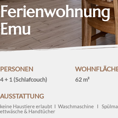
F
e
r
i
e
n
w
o
h
n
u
n
g
E
m
u
PERSONEN
WOHNFLÄCH
4 + 1 (Schlafcouch)
62 m²
AUSSTATTUNG
keine Haustiere erlaubt I Waschmaschine I Spül
ettwäsche & Handtücher