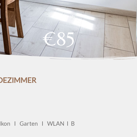
ab
€85
DEZIMMER
Balkon I Garten I WLAN I B