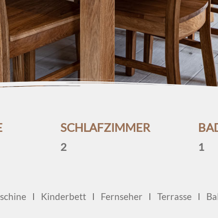
E
SCHLAFZIMMER
BA
2
1
maschine I Kinderbett I Fernseher I Terrasse I 