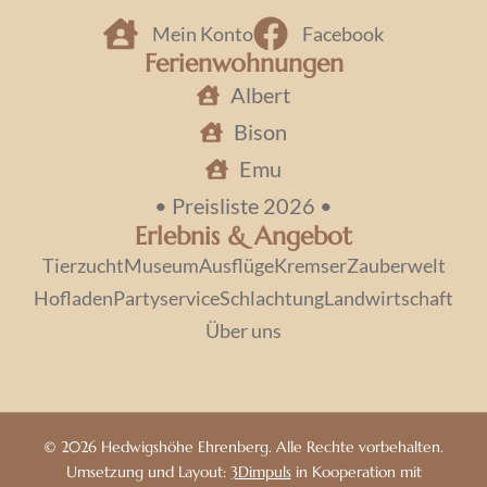
Mein Konto
Facebook
Ferienwohnungen
Albert
Bison
Emu
• Preisliste 2026 •
Erlebnis & Angebot
Tierzucht
Museum
Ausflüge
Kremser
Zauberwelt
Hofladen
Partyservice
Schlachtung
Landwirtschaft
Über uns
© 2026 Hedwigshöhe Ehrenberg. Alle Rechte vorbehalten.
Umsetzung und Layout:
3Dimpuls
in Kooperation mit